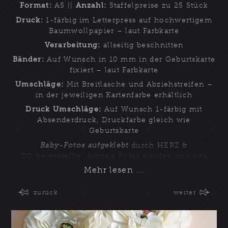
Format:
A5 ||
Anzahl:
Staffelpreise zu 25 Stück
Druck:
1-färbig im Letterpress auf hochwertigem
Baumwollpapier – laut Farbkarte
Verarbeitung:
allseitig beschnitten
Bänder:
Auf Wunsch in 10 mm in der Geburtskarte
fixiert – laut Farbkarte
Umschläge:
Mit Breitlasche und Abziehstreifen –
in der jeweiligen Kartenfarbe erhältlich
Druck Umschläge:
Auf Wunsch 1-färbig mit
Absenderdruck, Druckfarbe gleich wie
Geburtskarte
Baby-Fotos aufgeklebt
durch HERZ &
CO:beigestellte, digitale Fotos werden von uns
hochauflösend auf seidenmatten Fine-Art
Fotokarton gedruckt, auf Format beschnitten und
händisch eingeklebt
zurück
weiter
Wer Herzen liebt, liebt diese außergewöhnliche
Geburtsanzeige für Mädchen