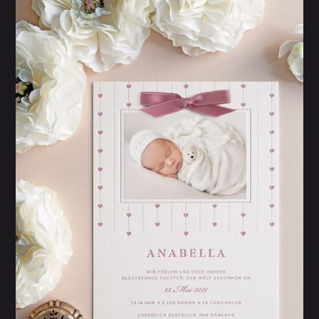
Ein besonderer Tag naht, die Tauffeier steht bald im
Kalender. Dafür bieten wir nicht nur liebevolle, edle
Kirchenhefte für die Taufe an, perfekt abgestimmt
an süße Letterpress Geburtskarte für Mädchen mit
Herzen.
Diese sorgfältige Handarbeit setzt sich in unseren
handgebundenen Fotoalben fort
, die wir als
Erinnerungsstück für die Familie im selben liebevollen
Stil der Geburtsanzeige fertigen. So sorgen wir für ein
stimmiges Gesamtbild, das sich durch alle unsere
Geburts-Papeterie Produkte
zieht.
IST DAS NICHT EINE SÜSSE LETTERPRESS G
EBURTSANZEIGE FÜR MÄDCHEN MIT HERZEN?
Jedes Element ist perfekt aufeinander abgestimmt, um
die liebevollen Details und das warme Gefühl der
Zugehörigkeit stilvoll zu unterstreichen.