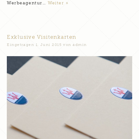
Werbeagentur…
Weiter »
Exklusive Visitenkarten
Eingetragen
1. Juni 2015
von
admin