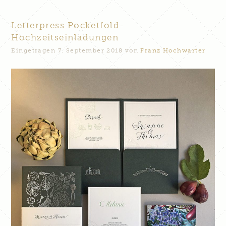
Letterpress Pocketfold-
Hochzeitseinladungen
Eingetragen
7. September 2018
von
Franz Hochwarter