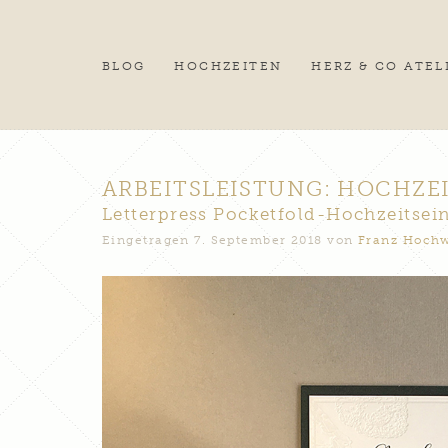
BLOG
HOCHZEITEN
HERZ & CO ATEL
ARBEITSLEISTUNG:
HOCHZE
Letterpress Pocketfold-Hochzeitsei
Eingetragen
7. September 2018
von
Franz Hochw