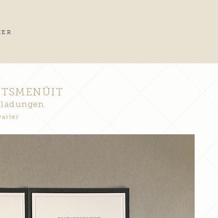
IER
ITSMENÜIT
nladungen
arter