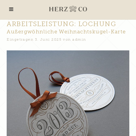
ARBEITSLEISTUNG:
LOCHUNG
Außergwöhnliche Weihnachtskugel-Karte
Eingetragen
3. Juni 2025
von
admin